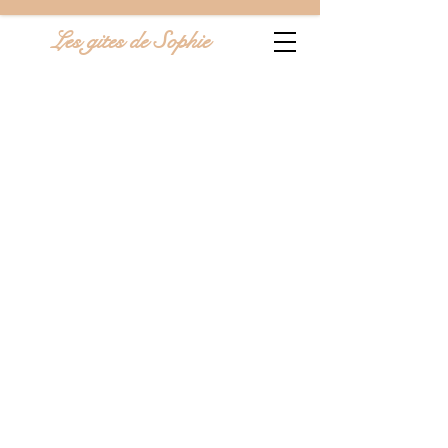
Les gites de Sophie
Amour et Spa
Envie de vous détendre en amoureux ?
Vous serez conquis par ce gîte neuf
avec spa et fauteuils massants haut de
gamme situé à Fressin (62140) dans les
Hauts de France.