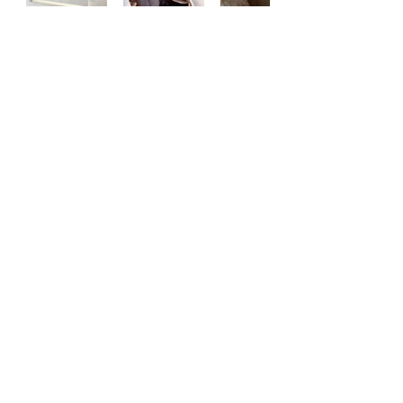
Demande de réservation
Afin de connaître les prix et disponibilités, aller sur
l'onglet "Disponibilités et prix"
Pour toute demande de réservation, merci de bien
vouloir remplir
le formulaire et / ou de me contacter au
06 59 37 97 19
Nom
Téléphone
E-mail
Message