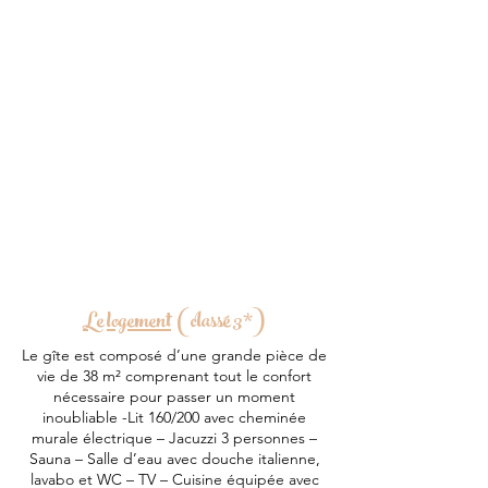
Logement privatisé et indépendant avec
cour fermée et sécurisée. Idéal pour un
couple souhaitant partager un moment
en toute intimité et discrétion, ce gîte
vous propose une terrasse et grand
jardin avec un salon de jardin pour des
moments inoubliables !
A vous les moments de détente,
relaxation et tranquillité à la campagne !
Une bouteille méthode champenoise
offerte. Petits-déjeuners inclus.
Le log
ement
(classé 3*)
Le gîte est composé d’une grande pièce de
vie de 38 m² comprenant tout le confort
nécessaire pour passer un moment
inoubliable -Lit 160/200 avec cheminée
murale électrique – Jacuzzi 3 personnes –
Sauna – Salle d’eau avec douche italienne,
lavabo et WC – TV – Cuisine équipée avec